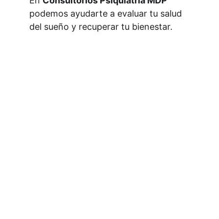
En 
Consultorios Psiquiatría MDP
podemos ayudarte a evaluar tu salud 
del sueño y recuperar tu bienestar.
Consultorios Psiquiatría MDP
Consultorios especializados en salud 
mental: Psiquiatría, Neurología y 
psicología clínica.
CONTACTO
Emai:
consultoriospsiquiatriamdp@gmail.com
Dirección:
 San Lorenzo N°2659, Mar del 
Plata.